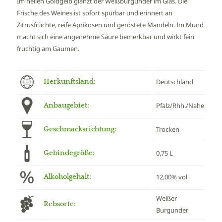
Im hellen Goldgelb glänzt der Weißburgunder im Glas. Die
Frische des Weines ist sofort spürbar und erinnert an
Zitrusfrüchte, reife Aprikosen und geröstete Mandeln. Im Mund
macht sich eine angenehme Säure bemerkbar und wirkt fein
fruchtig am Gaumen.
Herkunftsland:
Deutschland
Anbaugebiet:
Pfalz/Rhh./Nahe
Geschmacksrichtung:
Trocken
Gebindegröße:
0,75 L
Alkoholgehalt:
12,00% vol
Weißer
Rebsorte:
Burgunder