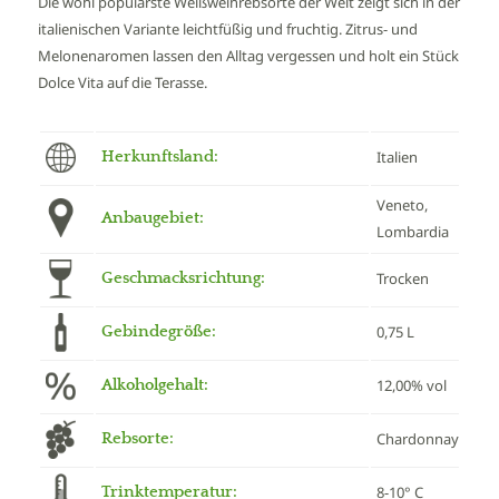
Die wohl populärste Weißweinrebsorte der Welt zeigt sich in der
italienischen Variante leichtfüßig und fruchtig. Zitrus- und
Melonenaromen lassen den Alltag vergessen und holt ein Stück
Dolce Vita auf die Terasse.
Herkunftsland:
Italien
Veneto,
Anbaugebiet:
Lombardia
Geschmacksrichtung:
Trocken
Gebindegröße:
0,75 L
Alkoholgehalt:
12,00% vol
Rebsorte:
Chardonnay
Trinktemperatur:
8-10° C